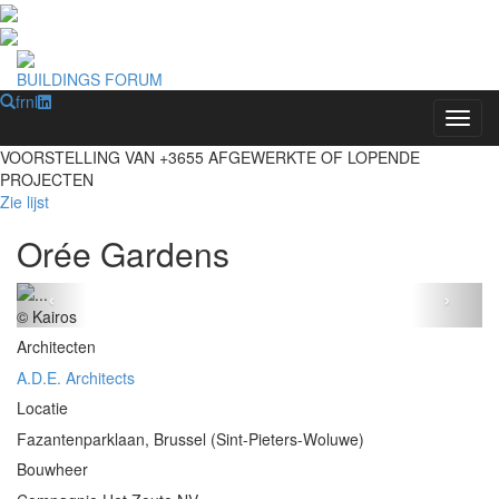
BUILDINGS FORUM
fr
nl
Toggl
VOORSTELLING VAN
+3655
AFGEWERKTE OF LOPENDE
PROJECTEN
Zie lijst
Orée Gardens
‹
›
© Kairos
Architecten
A.D.E. Architects
Locatie
Fazantenparklaan, Brussel (Sint-Pieters-Woluwe)
Bouwheer