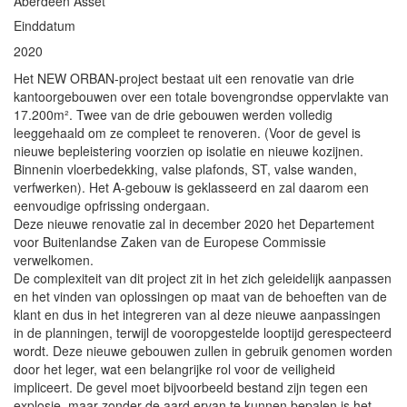
Aberdeen Asset
Einddatum
2020
Het NEW ORBAN-project bestaat uit een renovatie van drie
kantoorgebouwen over een totale bovengrondse oppervlakte van
17.200m². Twee van de drie gebouwen werden volledig
leeggehaald om ze compleet te renoveren. (Voor de gevel is
nieuwe bepleistering voorzien op isolatie en nieuwe kozijnen.
Binnenin vloerbedekking, valse plafonds, ST, valse wanden,
verfwerken). Het A-gebouw is geklasseerd en zal daarom een
eenvoudige opfrissing ondergaan.
Deze nieuwe renovatie zal in december 2020 het Departement
voor Buitenlandse Zaken van de Europese Commissie
verwelkomen.
De complexiteit van dit project zit in het zich geleidelijk aanpassen
en het vinden van oplossingen op maat van de behoeften van de
klant en dus in het integreren van al deze nieuwe aanpassingen
in de planningen, terwijl de vooropgestelde looptijd gerespecteerd
wordt. Deze nieuwe gebouwen zullen in gebruik genomen worden
door het leger, wat een belangrijke rol voor de veiligheid
impliceert. De gevel moet bijvoorbeeld bestand zijn tegen een
explosie, maar zonder de aard ervan te kunnen bepalen is het